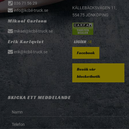
036 71 56 29
KÄLLEBÄCKSVÄGEN 11,
info@kcbil-truck.se
554 75 JÖNKÖPING
Mikael Carlson
mikael@kcbil-truck.se
Erik Karlqvist
erik@kcbil-truck.se
Facebook
Besök vår
blocketbutik
SKICKA ETT MEDDELANDE