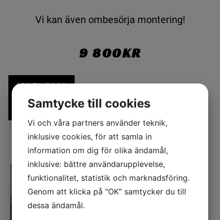
Vi kan även ombesörja montering!
9 800KR
036 71 56 29
Samtycke till cookies
INFO@KCBIL-TRUCK.SE
Vi och våra partners använder teknik,
inklusive cookies, för att samla in
information om dig för olika ändamål,
inklusive: bättre användarupplevelse,
funktionalitet, statistik och marknadsföring.
Genom att klicka på "OK" samtycker du till
dessa ändamål.