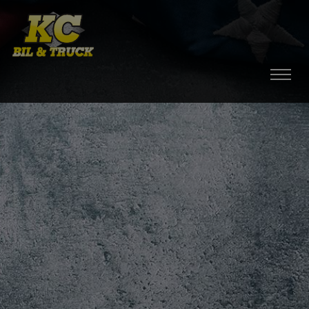
HEM
BILAR
MOPEDBILAR
TILLBEHÖR
DÄCK / FÄLGAR