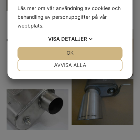
Läs mer om vår användning av cookies och
behandling av personuppgifter på vår
webbplats.
VISA
DETALJER
JA
NEJ
OK
JA
NEJ
NÖDVÄNDIG
INSTÄLLNINGAR
AVVISA ALLA
JA
NEJ
JA
NEJ
MARKNADSFÖRING
STATISTIK