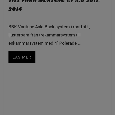
TILL FORD MUSTANG GT 5.0 2011-
2014
BBK Varitune Axle-Back system i rostfritt ,
ljusterbara från trekammarsystem till
enkammarsystem med 4" Polerade …
LÄS MER