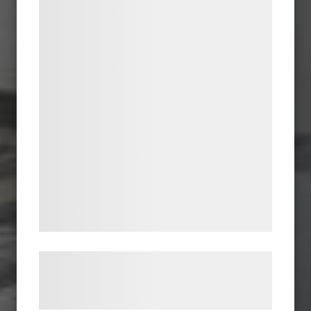
Vi og vores samarbejdspartnere bruger
teknologier, herunder cookies, til at
indsamle oplysninger om dig til forskellige
formål, herunder: Tilpasning af annoncering,
bedre brugeroplevelse, funktionalitet,
statistik og marketing. Disse oplysninger
kan blive delt med annoncerings- og
analysepartnere, som kan kombinere dem
med data, du tidligere har givet dem eller
de har indsamlet gennem din brug af deres
tjenester. Ved at klikke på 'OK' giver du
samtykke til disse formål.
Læs mere om vores brug af cookies og
behandling af persondata på vores
hjemmeside.