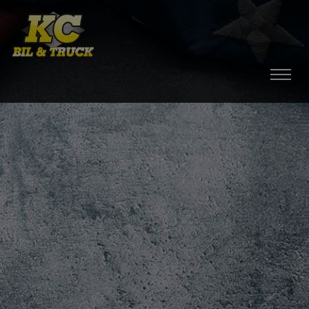
HEM
BILAR
MOPEDBILAR
TILLBEHÖR
DÄCK / FÄLGAR