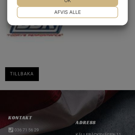
OK
NØDVENDIGE
PRÆFERENCER
AFVIS ALLE
MARKETING
STATISTIK
TILLBAKA
KONTAKT
ADRESS
036 71 56 29
KÄLLEBÄCKSVÄGEN 11,