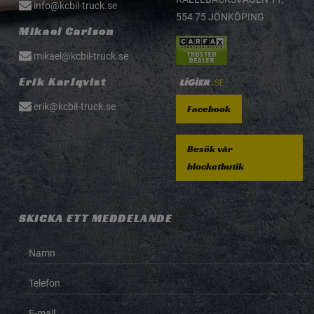
info@kcbil-truck.se
554 75 JÖNKÖPING
Mikael Carlson
mikael@kcbil-truck.se
Erik Karlqvist
erik@kcbil-truck.se
Facebook
Besök vår
blocketbutik
SKICKA ETT MEDDELANDE