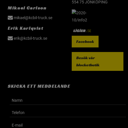
554 75 JÖNKÖPING
Mikael Carlson
mikael@kcbil-truck.se
Erik Karlqvist
erik@kcbil-truck.se
Facebook
Besök vår
blocketbutik
SKICKA ETT MEDDELANDE