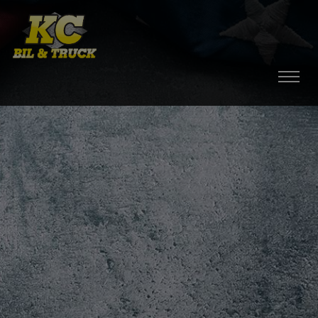
HEM
BILAR
MOPEDBILAR
TILLBEHÖR
DÄCK / FÄLGAR