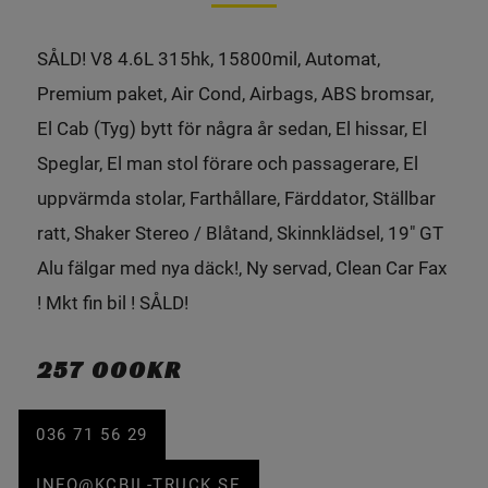
SÅLD! V8 4.6L 315hk, 15800mil, Automat,
Premium paket, Air Cond, Airbags, ABS bromsar,
El Cab (Tyg) bytt för några år sedan, El hissar, El
Speglar, El man stol förare och passagerare, El
uppvärmda stolar, Farthållare, Färddator, Ställbar
ratt, Shaker Stereo / Blåtand, Skinnklädsel, 19" GT
Alu fälgar med nya däck!, Ny servad, Clean Car Fax
! Mkt fin bil ! SÅLD!
257 000KR
036 71 56 29
INFO@KCBIL-TRUCK.SE