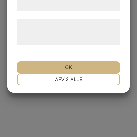
samtykke til disse formål.
Læs mere om vores brug af cookies og
behandling af persondata på vores
hjemmeside.
OK
NØDVENDIGE
PRÆFERENCER
AFVIS ALLE
MARKETING
STATISTIK