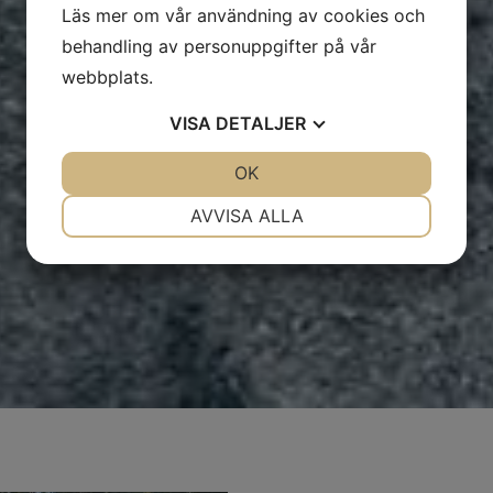
Läs mer om vår användning av cookies och
behandling av personuppgifter på vår
webbplats.
VISA
DETALJER
JA
NEJ
OK
JA
NEJ
NÖDVÄNDIG
INSTÄLLNINGAR
AVVISA ALLA
JA
NEJ
JA
NEJ
MARKNADSFÖRING
STATISTIK