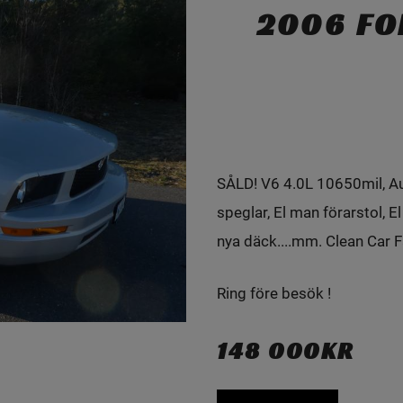
2006 FO
SÅLD! V6 4.0L 10650mil, Aut
speglar, El man förarstol, El
nya däck....mm. Clean Car Fa
Ring före besök !
148 000KR