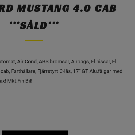
RD MUSTANG 4.0 CAB
***SÅLD***
omat, Air Cond, ABS bromsar, Airbags, El hissar, El
 cab, Farthållare, Fjärrstyrt C-lås, 17" GT Alu.fälgar med
x! Mkt.Fin Bil!