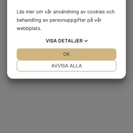
Läs mer om vår användning av cookies och
behandling av personuppgifter på vår
webbplats.
VISA
DETALJER
JA
NEJ
OK
JA
NEJ
NÖDVÄNDIG
INSTÄLLNINGAR
AVVISA ALLA
JA
NEJ
JA
NEJ
MARKNADSFÖRING
STATISTIK