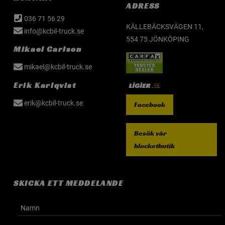
ADRESS
036 71 56 29
KÄLLEBÄCKSVÄGEN 11,
info@kcbil-truck.se
554 75 JÖNKÖPING
Mikael Carlson
mikael@kcbil-truck.se
Erik Karlqvist
erik@kcbil-truck.se
Facebook
Besök vår
blocketbutik
SKICKA ETT MEDDELANDE