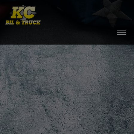
HEM
BILAR
MOPEDBILAR
TILLBEHÖR
DÄCK / FÄLGAR